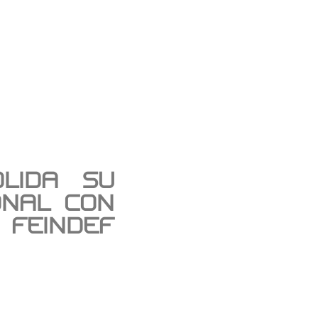
lida su
onal con
 FEINDEF