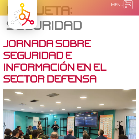
MENU
Etiqueta:
seguridad
Jornada sobre
Seguridad e
Información en el
Sector Defensa