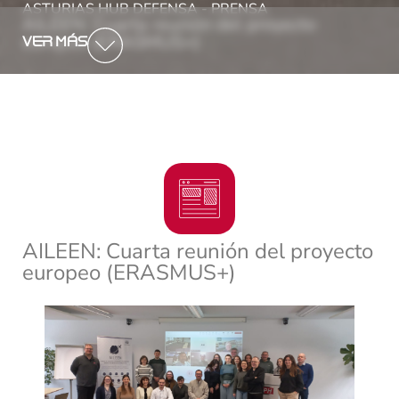
ASTURIAS HUB DEFENSA - PRENSA
AILEEN: Cuarta reunión del proyecto
europeo (ERASMUS+)
VER MÁS
AILEEN: Cuarta reunión del proyecto
europeo (ERASMUS+)