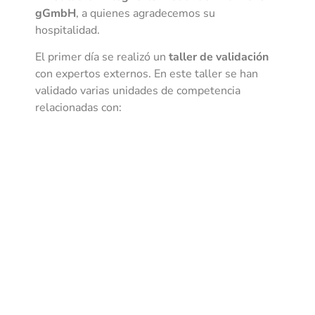
gGmbH
, a quienes agradecemos su
hospitalidad.
El primer día se realizó un
taller de validación
con expertos externos. En este taller se han
validado varias unidades de competencia
relacionadas con:
Inspección para fabricación aditiva.
Cualificación y certificación en fabricación
aditiva.
Welding y brazing.
Tecnologías digitales y sistemas de
fabricación avanzada.
Desde Asturias Hub Defensa queremos
agradecer a todos los expertos que han
participado y realizando sus aportaciones en
este taller al proyecto.
Los dos siguientes días se llevó a cabo la