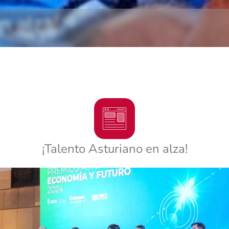
n alza!
¡Talento Asturiano en alza!