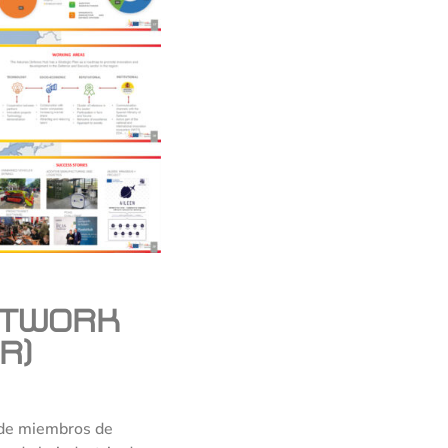
etwork
R)
n de miembros de