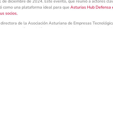
1 de diciembre de 2024. Este evento, que reunió a actores clav
ió como una plataforma ideal para que
Asturias Hub Defensa e
us socios.
a directora de la Asociación Asturiana de Empresas Tecnológic
ensa presentó una visión general de las fortalezas y ofertas de
sentación subrayó el enfoque del Hub en fomentar la innovación
cos dentro del ecosistema de defensa.
s de ENDR abordó una amplia gama de temas, incluyendo:
a Industria de Defensa de la UE
: Se proporcionaron actualizaci
trial de Defensa Europea (EDIS), el Programa Europeo para la
ón del Comisario de Defensa.
e Financiación
: Las presentaciones sobre las convocatorias 
 Defensa, el Acta de Apoyo a la Producción de Municiones (A
defensa europea a través del acto de contratación común (EDIR
tivas sobre las oportunidades de financiación disponibles.
PYMES
: La reunión destacó la importancia de la participación 
omo el Esquema de Innovación en Defensa de la UE (EUDIS) y e