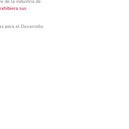
e de la industria de
xhibiera sus
as para el Desarrollo
 la región en el sector
, la colaboración y
ones sobre la
 Industria de Defensa
de propuestas del
SAP) y el refuerzo de
PA) ofrecieron
de las PYMES a través
l proyecto de Punto