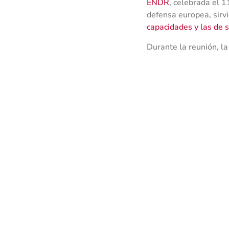
ENDR
, celebrada el 1
defensa europea, sirv
capacidades y las de s
Durante la reunión, l
de la Industria de Def
de la defensa. La pre
los avances tecnológi
La reunión
de miembro
Iniciativas de l
Estrategia Indus
(EDIP) y la Misi
Oportunidades d
Fondo Europeo de
la industria de 
valiosas perspec
Alcance a las 
de iniciativas c