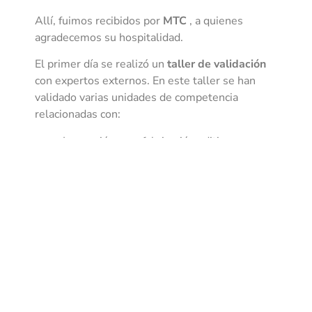
Allí, fuimos recibidos por
MTC
, a quienes
agradecemos su hospitalidad.
El primer día se realizó un
taller de validación
con expertos externos. En este taller se han
validado varias unidades de competencia
relacionadas con:
Inspección para fabricación aditiva.
Cualificación y certificación en fabricación
aditiva.
Welding y brazing.
Tecnologías digitales y sistemas de
fabricación avanzada.
Desde Asturias Hub Defensa queremos
agradecer a todos los expertos que han
participado y realizando sus aportaciones en