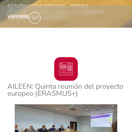
ASTURIAS HUB DEFENSA - PRENSA
AILEEN: Quinta reunión del proyecto
europeo (ERASMUS+)
VER MÁS
AILEEN: Quinta reunión del proyecto
europeo (ERASMUS+)